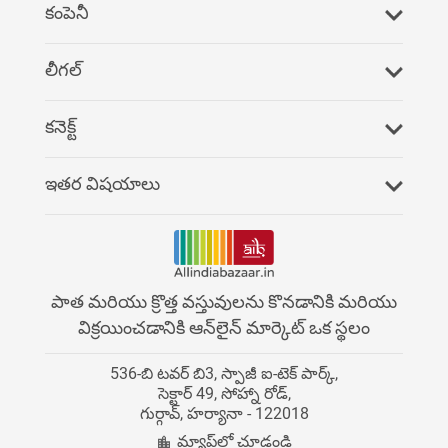
కంపెనీ
మమ్మల్ని సంప్రదించండి
లీగల్
తరచూ అడిగే ప్రశ్నలు
గోప్యతా విధానం
కనెక్ట్
మమ్మల్ని రెఫర్ చేయండి
నిబంధనలు & షరతులు
ఫేస్‌బుక్
ఇతర విషయాలు
చెల్లింపు సేవలు
యుట్యూబ్
వార్తలు
AllIndiaBazaarలో సేవ
ట్విట్టర్
పెట్టుబడుదారులు
వర్గం డైరెక్టరీ
పాత మరియు క్రొత్త వస్తువులను కొనడానికి మరియు
Instagram
విక్రయించడానికి ఆన్‌లైన్ మార్కెట్ ఒక స్థలం
కెరీర్‌లు
మమ్మల్ని సంప్రదించండి
536-బి టవర్ బి3, స్పాజీ ఐ-టెక్ పార్క్,
బ్లాగ్
సెక్టార్ 49, సోహ్నా రోడ్,
గుర్గావ్, హర్యానా - 122018
సైట్ మ్యాప్
మ్యాప్‌లో చూడండి