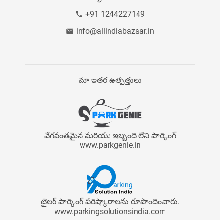
+91 1244227149
info@allindiabazaar.in
మా ఇతర ఉత్పత్తులు
వేగవంతమైన మరియు ఇబ్బంది లేని పార్కింగ్
www.parkgenie.in
టైలర్ పార్కింగ్ పరిష్కారాలను రూపొందించారు.
www.parkingsolutionsindia.com