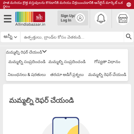
పాత మరియు క్రొత్త వస్తువులను కొనడానికి మరియు విక్రయించడానికి ఆన్‌లైన్ మార్కెట్ ఒక
స్థలం
English
Sign Up/
हिंदी
Log In
தமிழ்
తెలుగు
అన్నీ
മലയാളം
మమ్మల్ని రెఫర్ చేయండి
మమ్మల్ని సంప్రదించండి
మమ్మల్ని సంప్రదించండి
గోప్యతా విధానం
నిబంధనలు & షరతులు
తరచూ అడిగే ప్రశ్నలు
మమ్మల్ని రెఫర్ చేయండి
మమ్మల్ని రెఫర్ చేయండి