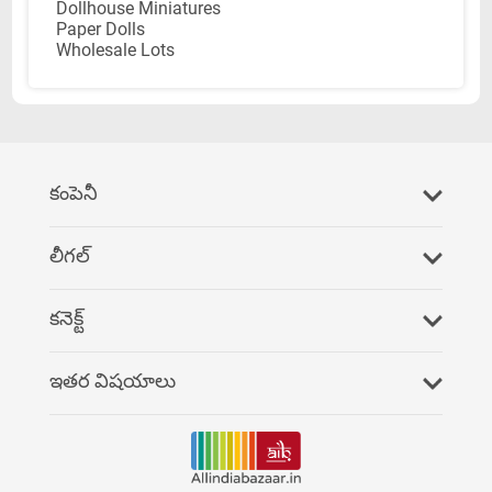
Dollhouse Miniatures
Paper Dolls
Wholesale Lots
కంపెనీ
మమ్మల్ని సంప్రదించండి
లీగల్
తరచూ అడిగే ప్రశ్నలు
గోప్యతా విధానం
కనెక్ట్
మమ్మల్ని రెఫర్ చేయండి
నిబంధనలు & షరతులు
ఫేస్‌బుక్
ఇతర విషయాలు
చెల్లింపు సేవలు
యుట్యూబ్
వార్తలు
AllIndiaBazaarలో సేవ
ట్విట్టర్
పెట్టుబడుదారులు