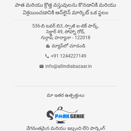
వర్గం డైరెక్టరీ
పాత మరియు క్రొత్త వస్తువులను కొనడానికి మరియు
Instagram
విక్రయించడానికి ఆన్‌లైన్ మార్కెట్ ఒక స్థలం
కెరీర్‌లు
మమ్మల్ని సంప్రదించండి
536-బి టవర్ బి3, స్పాజీ ఐ-టెక్ పార్క్,
బ్లాగ్
సెక్టార్ 49, సోహ్నా రోడ్,
గుర్గావ్, హర్యానా - 122018
సైట్ మ్యాప్
మ్యాప్‌లో చూడండి
+91 1244227149
info@allindiabazaar.in
మా ఇతర ఉత్పత్తులు
వేగవంతమైన మరియు ఇబ్బంది లేని పార్కింగ్