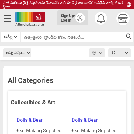
పాత మరియు క్రొత్త వస్తువులను కొనడానికి మరియు విక్రయించడానికి ఆన్‌లైన్ మార్కెట్ ఒక
స్థలం
English
Sign Up/
हिंदी
Log In
தமிழ்
తెలుగు
అన్నీ
മലയാളം
అన్ని వస్తువులు
All Categories
Collectibles & Art
Dolls & Bear
Dolls & Bear
Bear Making Supplies
Bear Making Supplies