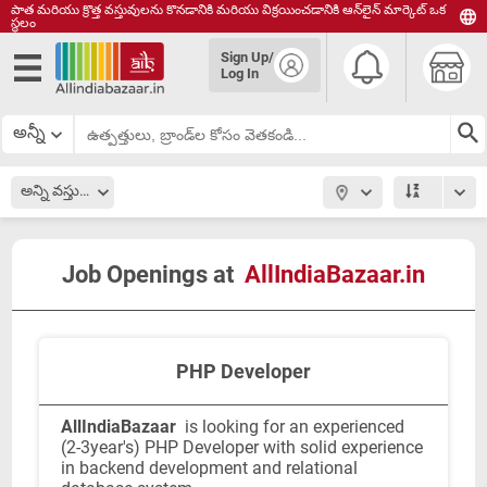
పాత మరియు క్రొత్త వస్తువులను కొనడానికి మరియు విక్రయించడానికి ఆన్‌లైన్ మార్కెట్ ఒక
స్థలం
English
Sign Up/
हिंदी
Log In
தமிழ்
తెలుగు
అన్నీ
മലയാളം
అన్ని వస్తువులు
Job Openings at
AllIndiaBazaar.in
PHP Developer
AllIndiaBazaar
is looking for an experienced
(2-3year's) PHP Developer with solid experience
in backend development and relational