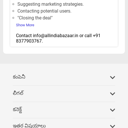
Suggesting marketing strategies.
Contacting potential users.
"Closing the deal"
Show More
Contact
info@allindiabazaar.in
or call +91
8377903767.
కంపెనీ
మమ్మల్ని సంప్రదించండి
లీగల్
తరచూ అడిగే ప్రశ్నలు
గోప్యతా విధానం
కనెక్ట్
మమ్మల్ని రెఫర్ చేయండి
నిబంధనలు & షరతులు
ఫేస్‌బుక్
ఇతర విషయాలు