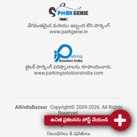
వేగవంతమైన మరియు ఇబ్బంది లేని పార్కింగ్
www.parkgenie.in
టైలర్ పార్కింగ్ పరిష్కారాలను రూపొందించారు.
www.parkingsolutionsindia.com
AllIndiaBazaar
Copyright© 2009-2026. All Rights
Reserved.
ఉచిత ప్రకటనను పోస్ట్ చేయండి
గోప్యతా విధానం
నిబంధనలు & షరతులు