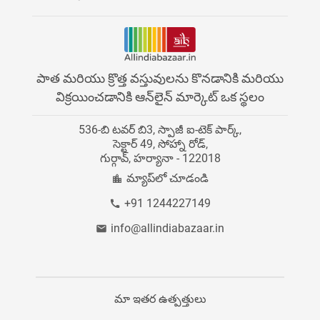
చెల్లింపు సేవలు
యుట్యూబ్
వార్తలు
AllIndiaBazaarలో సేవ
ట్విట్టర్
పెట్టుబడుదారులు
వర్గం డైరెక్టరీ
పాత మరియు క్రొత్త వస్తువులను కొనడానికి మరియు
Instagram
విక్రయించడానికి ఆన్‌లైన్ మార్కెట్ ఒక స్థలం
కెరీర్‌లు
మమ్మల్ని సంప్రదించండి
536-బి టవర్ బి3, స్పాజీ ఐ-టెక్ పార్క్,
బ్లాగ్
సెక్టార్ 49, సోహ్నా రోడ్,
గుర్గావ్, హర్యానా - 122018
సైట్ మ్యాప్
మ్యాప్‌లో చూడండి
+91 1244227149
info@allindiabazaar.in
మా ఇతర ఉత్పత్తులు