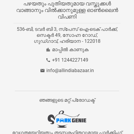
പഴയതും പുതിയതുമായ വസ്തുക്കൾ
വിഭാഗം ഡയറക്‌ടറി
Instagram
വാങ്ങാനും വിൽക്കാനുമുള്ള ഓൺലൈൻ
തൊഴിലവസരങ്ങൾ
വിപണി
ഞങ്ങളെ ബന്ധപ്പെടൂ
ബ്ലോഗ്
536-ബി, ടവർ ബി 3, സ്പേസ് ഐ-ടെക് പാർക്ക്,
സെക്ടർ 49, സോഹ്ന റോഡ്,
സൈറ്റ് മാപ്പ്
ഗുഡ്ഗാവ്, ഹരിയാന - 122018
മാപ്പിൽ കാണുക
+91 1244227149
info@allindiabazaar.in
ഞങ്ങളുടെ മറ്റ് പ്രോഡക്ട്
വേഗതയേറിയതും തടസ്സരഹിതവുമായ പാർക്കിംഗ്