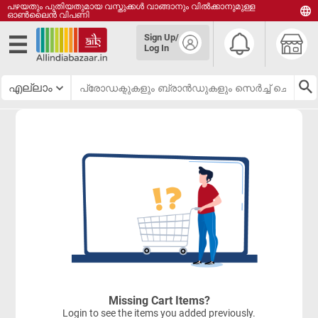
പഴയതും പുതിയതുമായ വസ്തുക്കൾ വാങ്ങാനും വിൽക്കാനുമുള്ള
ഓൺലൈൻ വിപണി
English
Sign Up/
हिंदी
Log In
தமிழ்
తెలుగు
എല്ലാം
മലയാളം
Missing Cart Items?
Login to see the items you added previously.