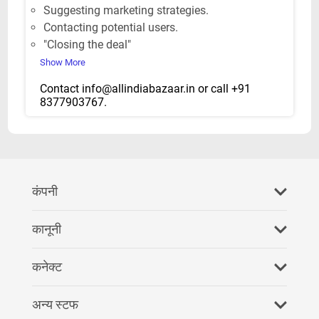
Suggesting marketing strategies.
Contacting potential users.
"Closing the deal"
Show More
Contact
info@allindiabazaar.in
or call +91
8377903767.
कंपनी
हमारे बारे में
कानूनी
सामान्य प्रश्न
गोपनीयता नीति
कनेक्ट
हमे रेफर करें
नियम एवं शर्तें
फेसबुक
अन्य स्टफ