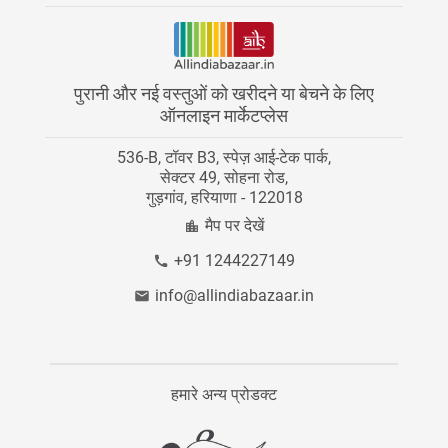
भुगतान की गई सेवाएं
यूट्यूब
खबर
ऑलइंडियाबाज़ार पर स्टोर करें
ट्विटर
इन्वेस्टर
पुरानी और नई वस्तुओं को खरीदने या बेचने के लिए
कैटेगरी डायरेक्ट्री
Instagram
ऑनलाइन मार्केटप्लेस
करियर
536-B, टॉवर B3, स्पेज़ आई-टेक पार्क,
हमे संपर्क करें
ब्लॉग
सेक्टर 49, सोहना रोड,
गुड़गांव, हरियाणा - 122018
साइट मैप
मैप पर देखें
+91 1244227149
info@allindiabazaar.in
हमारे अन्य प्रोडक्ट