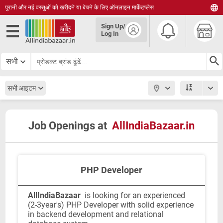
पुरानी और नई वस्तुओं को खरीदने या बेचने के लिए ऑनलाइन मार्केटप्लेस
English
Sign Up/
हिंदी
Log In
தமிழ்
తెలుగు
सभी
മലയാളം
सभी आइटम
Job Openings at
AllIndiaBazaar.in
PHP Developer
AllIndiaBazaar
is looking for an experienced
(2-3year's) PHP Developer with solid experience
in backend development and relational